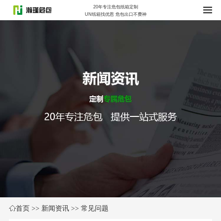
20年专注危包纸箱定制
UN纸箱找优恩 危包出口不费神
首页
>>
新闻资讯
>>
常见问题