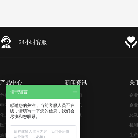
24小时客服
产品中心
新闻资讯
关
请您留言
危包证
公司新闻
企业
电池类UN纸箱
行业资讯
企业
感谢您的关注，当前客服人员不在
线，请填写一下您的信息，我们会
化工类UN纸箱
常见问题
总裁
尽快和您联系。
医疗类UN纸箱
检测
酒精类UN纸箱
生产