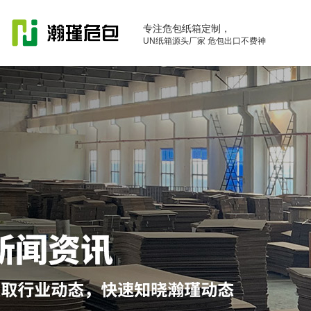
专注危包纸箱定制，
UN纸箱源头厂家 危包出口不费神