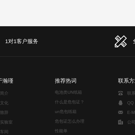
1对1客户服务
电池危包证
危包证
于瀚瑾
推荐热词
联系方
电池类UN纸箱
简介
联系
什么是危包证？
文化
QQ
un危包纸箱
致辞
E-M
危包证怎么办理
实验室
公司
性能单
车间
电池危包证