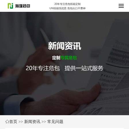
20年专注危包纸箱定制
UN纸箱找优恩 危包出口不费神
首页
>>
新闻资讯
>>
常见问题